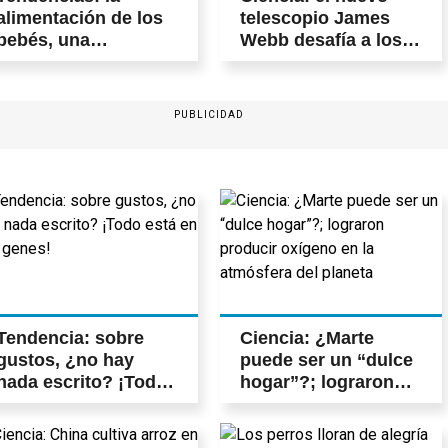
alimentación de los
telescopio James
bebés, una
Webb desafía a los
responsabilidad que
astrónomos a ver
debe ser compartida
mejor
PUBLICIDAD
Tendencia: sobre
Ciencia: ¿Marte
gustos, ¿no hay
puede ser un “dulce
nada escrito? ¡Todo
hogar”?; lograron
está en los genes!
producir oxígeno en
la atmósfera del
planeta