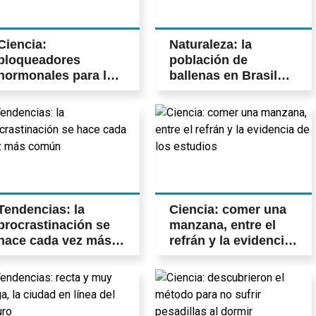
Ciencia:
Naturaleza: la
bloqueadores
población de
hormonales para la
ballenas en Brasil
transición de género
vuelve a los niveles
en menores
anteriores a la caza
Tendencias: la
Ciencia: comer una
procrastinación se
manzana, entre el
hace cada vez más
refrán y la evidencia
común
de los estudios