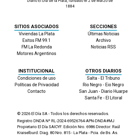
Diario El Día de la Plata, fundado el 2 de Marzo de
1884
SITIOS ASOCIADOS
SECCIONES
Viviendas La Plata
Últimas Noticias
Exitos FM 99.1
Archivo
FM La Redonda
Noticias RSS
Motores Argentinos
INSTITUCIONAL
OTROS DIARIOS
Condiciones de uso
Salta - El Tribuno
Políticas de Privacidad
Rio Negro - Eio Negro
Contacto
San Juan - Diario Huarpe
Santa Fe - El Litoral
© 2026
El Día
SA - Todos los derechos reservados.
Registro DNDA Nº RL-2024-69526764-APN-DNDA#MJ
Propietario El Día SAICYF. Edición Nro.
6986
Director: Raúl
Kraiselburd. Diag. 80 Nro. 815 - La Plata - Pcia. de Bs. As.