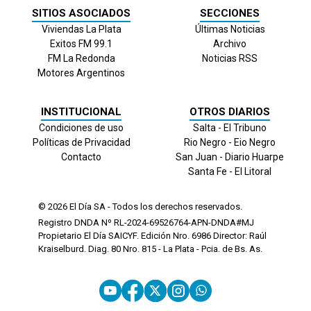
SITIOS ASOCIADOS
SECCIONES
Viviendas La Plata
Últimas Noticias
Exitos FM 99.1
Archivo
FM La Redonda
Noticias RSS
Motores Argentinos
INSTITUCIONAL
OTROS DIARIOS
Condiciones de uso
Salta - El Tribuno
Políticas de Privacidad
Rio Negro - Eio Negro
Contacto
San Juan - Diario Huarpe
Santa Fe - El Litoral
© 2026
El Día
SA - Todos los derechos reservados.
Registro DNDA Nº RL-2024-69526764-APN-DNDA#MJ
Propietario El Día SAICYF. Edición Nro.
6986
Director: Raúl
Kraiselburd. Diag. 80 Nro. 815 - La Plata - Pcia. de Bs. As.