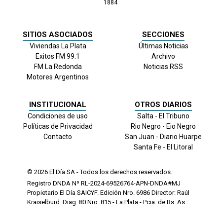
1884
SITIOS ASOCIADOS
SECCIONES
Viviendas La Plata
Últimas Noticias
Exitos FM 99.1
Archivo
FM La Redonda
Noticias RSS
Motores Argentinos
INSTITUCIONAL
OTROS DIARIOS
Condiciones de uso
Salta - El Tribuno
Políticas de Privacidad
Rio Negro - Eio Negro
Contacto
San Juan - Diario Huarpe
Santa Fe - El Litoral
© 2026
El Día
SA - Todos los derechos reservados.
Registro DNDA Nº RL-2024-69526764-APN-DNDA#MJ
Propietario El Día SAICYF. Edición Nro.
6986
Director: Raúl
Kraiselburd. Diag. 80 Nro. 815 - La Plata - Pcia. de Bs. As.