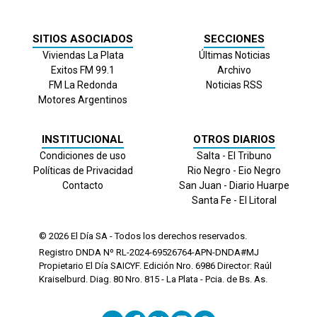
SITIOS ASOCIADOS
SECCIONES
Viviendas La Plata
Últimas Noticias
Exitos FM 99.1
Archivo
FM La Redonda
Noticias RSS
Motores Argentinos
INSTITUCIONAL
OTROS DIARIOS
Condiciones de uso
Salta - El Tribuno
Políticas de Privacidad
Rio Negro - Eio Negro
Contacto
San Juan - Diario Huarpe
Santa Fe - El Litoral
© 2026
El Día
SA - Todos los derechos reservados.
Registro DNDA Nº RL-2024-69526764-APN-DNDA#MJ
Propietario El Día SAICYF. Edición Nro.
6986
Director: Raúl
Kraiselburd. Diag. 80 Nro. 815 - La Plata - Pcia. de Bs. As.