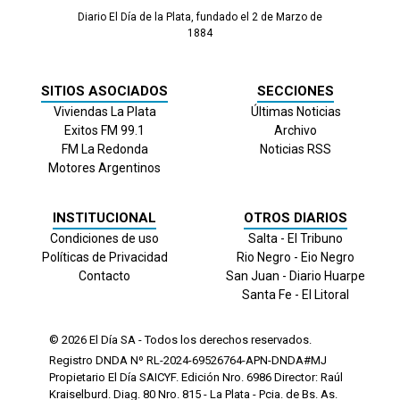
Diario El Día de la Plata, fundado el 2 de Marzo de
1884
SITIOS ASOCIADOS
SECCIONES
Viviendas La Plata
Últimas Noticias
Exitos FM 99.1
Archivo
FM La Redonda
Noticias RSS
Motores Argentinos
INSTITUCIONAL
OTROS DIARIOS
Condiciones de uso
Salta - El Tribuno
Políticas de Privacidad
Rio Negro - Eio Negro
Contacto
San Juan - Diario Huarpe
Santa Fe - El Litoral
© 2026
El Día
SA - Todos los derechos reservados.
Registro DNDA Nº RL-2024-69526764-APN-DNDA#MJ
Propietario El Día SAICYF. Edición Nro.
6986
Director: Raúl
Kraiselburd. Diag. 80 Nro. 815 - La Plata - Pcia. de Bs. As.