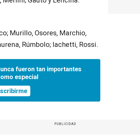
 Merlini; Gauto y Lencina.
co; Murillo, Osores, Marchio,
urena, Rúmbolo; Iachetti, Rossi.
nunca fueron tan importantes
romo especial
scribirme
PUBLICIDAD