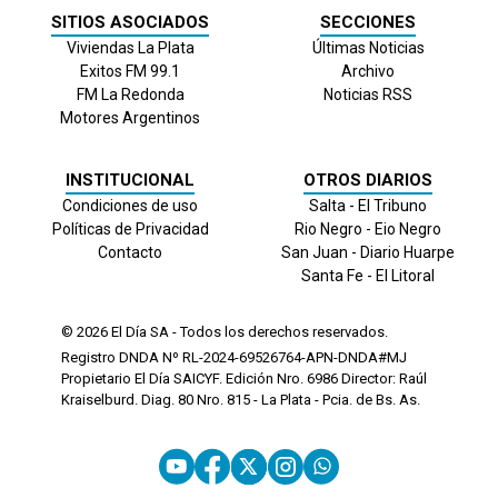
SITIOS ASOCIADOS
SECCIONES
Viviendas La Plata
Últimas Noticias
Exitos FM 99.1
Archivo
FM La Redonda
Noticias RSS
Motores Argentinos
INSTITUCIONAL
OTROS DIARIOS
Condiciones de uso
Salta - El Tribuno
Políticas de Privacidad
Rio Negro - Eio Negro
Contacto
San Juan - Diario Huarpe
Santa Fe - El Litoral
© 2026
El Día
SA - Todos los derechos reservados.
Registro DNDA Nº RL-2024-69526764-APN-DNDA#MJ
Propietario El Día SAICYF. Edición Nro.
6986
Director: Raúl
Kraiselburd. Diag. 80 Nro. 815 - La Plata - Pcia. de Bs. As.