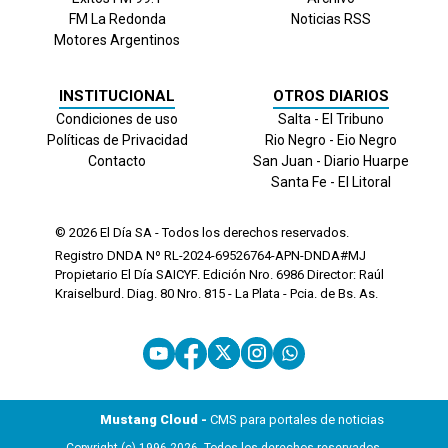
FM La Redonda
Noticias RSS
Motores Argentinos
INSTITUCIONAL
OTROS DIARIOS
Condiciones de uso
Salta - El Tribuno
Políticas de Privacidad
Rio Negro - Eio Negro
Contacto
San Juan - Diario Huarpe
Santa Fe - El Litoral
© 2026
El Día
SA - Todos los derechos reservados.
Registro DNDA Nº RL-2024-69526764-APN-DNDA#MJ
Propietario El Día SAICYF. Edición Nro.
6986
Director: Raúl
Kraiselburd. Diag. 80 Nro. 815 - La Plata - Pcia. de Bs. As.
Mustang Cloud -
CMS para portales de noticias
Copyright (c) 1996-2026. Todos los derechos reservados.