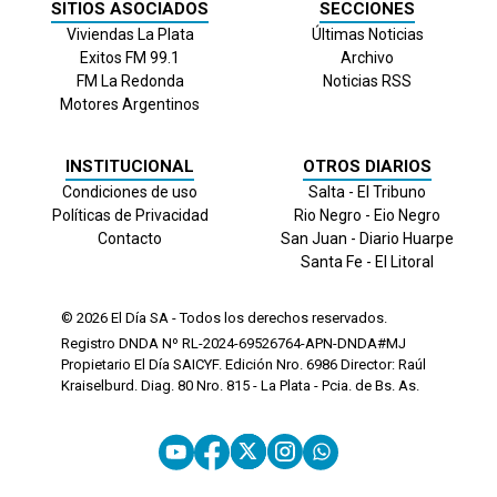
SITIOS ASOCIADOS
SECCIONES
Viviendas La Plata
Últimas Noticias
Exitos FM 99.1
Archivo
FM La Redonda
Noticias RSS
Motores Argentinos
INSTITUCIONAL
OTROS DIARIOS
Condiciones de uso
Salta - El Tribuno
Políticas de Privacidad
Rio Negro - Eio Negro
Contacto
San Juan - Diario Huarpe
Santa Fe - El Litoral
© 2026
El Día
SA - Todos los derechos reservados.
Registro DNDA Nº RL-2024-69526764-APN-DNDA#MJ
Propietario El Día SAICYF. Edición Nro.
6986
Director: Raúl
Kraiselburd. Diag. 80 Nro. 815 - La Plata - Pcia. de Bs. As.