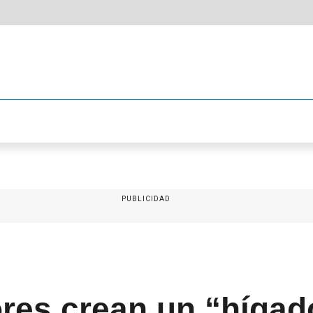
PUBLICIDAD
ores crean un “hígad