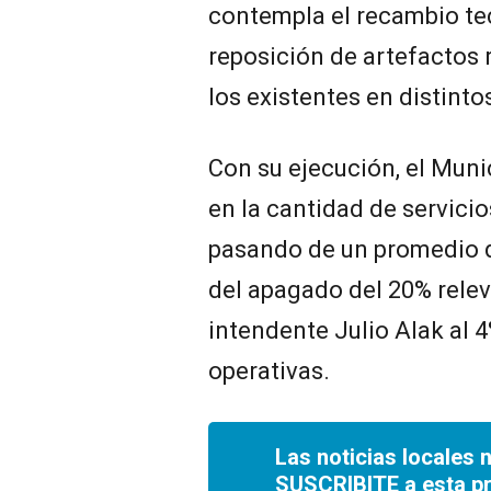
contempla el recambio tec
reposición de artefactos 
los existentes en distinto
Con su ejecución, el Mun
en la cantidad de servic
pasando de un promedio de
del apagado del 20% releva
intendente Julio Alak al 4
operativas.
Las noticias locales 
SUSCRIBITE a esta p