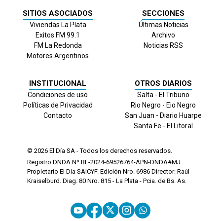
SITIOS ASOCIADOS
SECCIONES
Viviendas La Plata
Últimas Noticias
Exitos FM 99.1
Archivo
FM La Redonda
Noticias RSS
Motores Argentinos
INSTITUCIONAL
OTROS DIARIOS
Condiciones de uso
Salta - El Tribuno
Políticas de Privacidad
Rio Negro - Eio Negro
Contacto
San Juan - Diario Huarpe
Santa Fe - El Litoral
© 2026
El Día
SA - Todos los derechos reservados.
Registro DNDA Nº RL-2024-69526764-APN-DNDA#MJ
Propietario El Día SAICYF. Edición Nro.
6986
Director: Raúl
Kraiselburd. Diag. 80 Nro. 815 - La Plata - Pcia. de Bs. As.