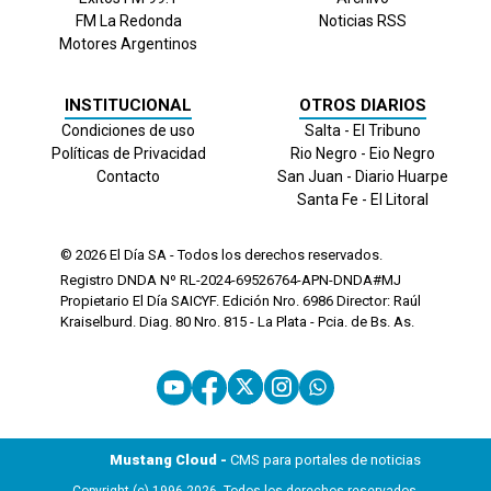
FM La Redonda
Noticias RSS
Motores Argentinos
INSTITUCIONAL
OTROS DIARIOS
Condiciones de uso
Salta - El Tribuno
Políticas de Privacidad
Rio Negro - Eio Negro
Contacto
San Juan - Diario Huarpe
Santa Fe - El Litoral
© 2026
El Día
SA - Todos los derechos reservados.
Registro DNDA Nº RL-2024-69526764-APN-DNDA#MJ
Propietario El Día SAICYF. Edición Nro.
6986
Director: Raúl
Kraiselburd. Diag. 80 Nro. 815 - La Plata - Pcia. de Bs. As.
Mustang Cloud -
CMS para portales de noticias
Copyright (c) 1996-2026. Todos los derechos reservados.