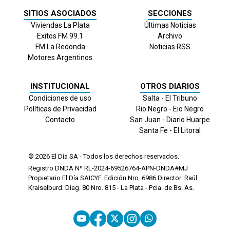
SITIOS ASOCIADOS
SECCIONES
Viviendas La Plata
Últimas Noticias
Exitos FM 99.1
Archivo
FM La Redonda
Noticias RSS
Motores Argentinos
INSTITUCIONAL
OTROS DIARIOS
Condiciones de uso
Salta - El Tribuno
Políticas de Privacidad
Rio Negro - Eio Negro
Contacto
San Juan - Diario Huarpe
Santa Fe - El Litoral
© 2026
El Día
SA - Todos los derechos reservados.
Registro DNDA Nº RL-2024-69526764-APN-DNDA#MJ
Propietario El Día SAICYF. Edición Nro.
6986
Director: Raúl
Kraiselburd. Diag. 80 Nro. 815 - La Plata - Pcia. de Bs. As.