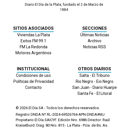
Diario El Día de la Plata, fundado el 2 de Marzo de
1884
SITIOS ASOCIADOS
SECCIONES
Viviendas La Plata
Últimas Noticias
Exitos FM 99.1
Archivo
FM La Redonda
Noticias RSS
Motores Argentinos
INSTITUCIONAL
OTROS DIARIOS
Condiciones de uso
Salta - El Tribuno
Políticas de Privacidad
Rio Negro - Eio Negro
Contacto
San Juan - Diario Huarpe
Santa Fe - El Litoral
© 2026
El Día
SA - Todos los derechos reservados.
Registro DNDA Nº RL-2024-69526764-APN-DNDA#MJ
Propietario El Día SAICYF. Edición Nro.
6986
Director: Raúl
Kraiselburd. Diag. 80 Nro. 815 - La Plata - Pcia. de Bs. As.