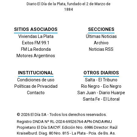
Diario El Día de la Plata, fundado el 2 de Marzo de
1884
SITIOS ASOCIADOS
SECCIONES
Viviendas La Plata
Últimas Noticias
Exitos FM 99.1
Archivo
FM La Redonda
Noticias RSS
Motores Argentinos
INSTITUCIONAL
OTROS DIARIOS
Condiciones de uso
Salta - El Tribuno
Políticas de Privacidad
Rio Negro - Eio Negro
Contacto
San Juan - Diario Huarpe
Santa Fe - El Litoral
© 2026
El Día
SA - Todos los derechos reservados.
Registro DNDA Nº RL-2024-69526764-APN-DNDA#MJ
Propietario El Día SAICYF. Edición Nro.
6986
Director: Raúl
Kraiselburd. Diag. 80 Nro. 815 - La Plata - Pcia. de Bs. As.