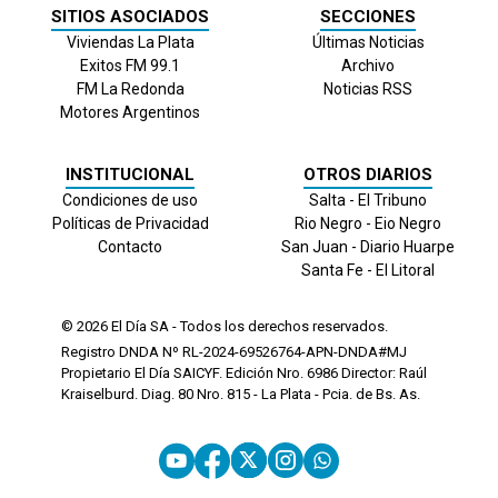
SITIOS ASOCIADOS
SECCIONES
Viviendas La Plata
Últimas Noticias
Exitos FM 99.1
Archivo
FM La Redonda
Noticias RSS
Motores Argentinos
INSTITUCIONAL
OTROS DIARIOS
Condiciones de uso
Salta - El Tribuno
Políticas de Privacidad
Rio Negro - Eio Negro
Contacto
San Juan - Diario Huarpe
Santa Fe - El Litoral
© 2026
El Día
SA - Todos los derechos reservados.
Registro DNDA Nº RL-2024-69526764-APN-DNDA#MJ
Propietario El Día SAICYF. Edición Nro.
6986
Director: Raúl
Kraiselburd. Diag. 80 Nro. 815 - La Plata - Pcia. de Bs. As.