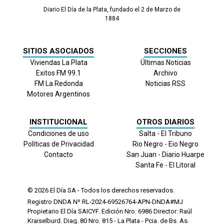
Diario El Día de la Plata, fundado el 2 de Marzo de
1884
SITIOS ASOCIADOS
SECCIONES
Viviendas La Plata
Últimas Noticias
Exitos FM 99.1
Archivo
FM La Redonda
Noticias RSS
Motores Argentinos
INSTITUCIONAL
OTROS DIARIOS
Condiciones de uso
Salta - El Tribuno
Políticas de Privacidad
Rio Negro - Eio Negro
Contacto
San Juan - Diario Huarpe
Santa Fe - El Litoral
© 2026
El Día
SA - Todos los derechos reservados.
Registro DNDA Nº RL-2024-69526764-APN-DNDA#MJ
Propietario El Día SAICYF. Edición Nro.
6986
Director: Raúl
Kraiselburd. Diag. 80 Nro. 815 - La Plata - Pcia. de Bs. As.