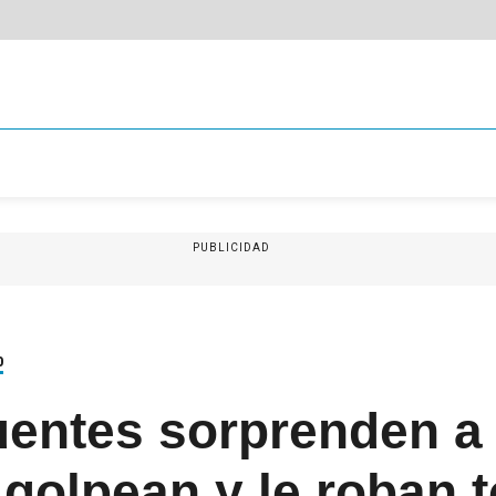
PUBLICIDAD
0
uentes sorprenden a
o golpean y le roban 