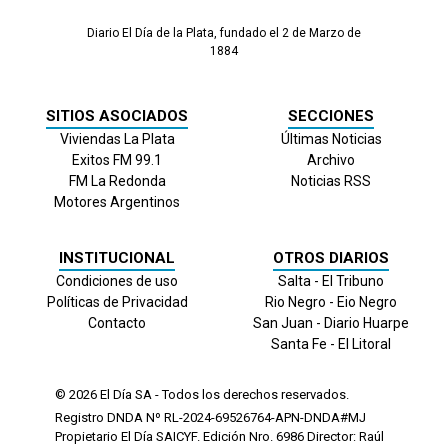
Diario El Día de la Plata, fundado el 2 de Marzo de
1884
SITIOS ASOCIADOS
SECCIONES
Viviendas La Plata
Últimas Noticias
Exitos FM 99.1
Archivo
FM La Redonda
Noticias RSS
Motores Argentinos
INSTITUCIONAL
OTROS DIARIOS
Condiciones de uso
Salta - El Tribuno
Políticas de Privacidad
Rio Negro - Eio Negro
Contacto
San Juan - Diario Huarpe
Santa Fe - El Litoral
© 2026
El Día
SA - Todos los derechos reservados.
Registro DNDA Nº RL-2024-69526764-APN-DNDA#MJ
Propietario El Día SAICYF. Edición Nro.
6986
Director: Raúl