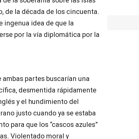
de la soberanía sobre las islas
o, de la década de los cincuenta.
e ingenua idea de que la
se por la vía diplomática por la
 ambas partes buscarían una
acífica, desmentida rápidamente
inglés y el hundimiento del
rano justo cuando ya se estaba
to para que los “cascos azules”
las. Violentado moral y