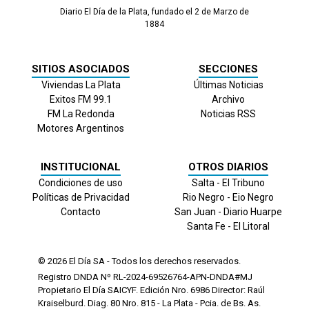
Diario El Día de la Plata, fundado el 2 de Marzo de
1884
SITIOS ASOCIADOS
SECCIONES
Viviendas La Plata
Últimas Noticias
Exitos FM 99.1
Archivo
FM La Redonda
Noticias RSS
Motores Argentinos
INSTITUCIONAL
OTROS DIARIOS
Condiciones de uso
Salta - El Tribuno
Políticas de Privacidad
Rio Negro - Eio Negro
Contacto
San Juan - Diario Huarpe
Santa Fe - El Litoral
© 2026
El Día
SA - Todos los derechos reservados.
Registro DNDA Nº RL-2024-69526764-APN-DNDA#MJ
Propietario El Día SAICYF. Edición Nro.
6986
Director: Raúl
Kraiselburd. Diag. 80 Nro. 815 - La Plata - Pcia. de Bs. As.