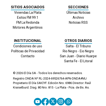
SITIOS ASOCIADOS
SECCIONES
Viviendas La Plata
Últimas Noticias
Exitos FM 99.1
Archivo
FM La Redonda
Noticias RSS
Motores Argentinos
INSTITUCIONAL
OTROS DIARIOS
Condiciones de uso
Salta - El Tribuno
Políticas de Privacidad
Rio Negro - Eio Negro
Contacto
San Juan - Diario Huarpe
Santa Fe - El Litoral
© 2026
El Día
SA - Todos los derechos reservados.
Registro DNDA Nº RL-2024-69526764-APN-DNDA#MJ
Propietario El Día SAICYF. Edición Nro.
6986
Director: Raúl
Kraiselburd. Diag. 80 Nro. 815 - La Plata - Pcia. de Bs. As.