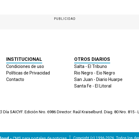
PUBLICIDAD
INSTITUCIONAL
OTROS DIARIOS
Condiciones de uso
Salta - El Tribuno
Políticas de Privacidad
Rio Negro - Eio Negro
Contacto
San Juan - Diario Huarpe
Santa Fe - El Litoral
 Día SAICYF. Edición Nro.
6986
Director: Raúl Kraiselburd. Diag. 80 Nro. 815 - L
loud -
CMS para portales de noticias
Copyright (c) 1996-2026. Todos los d