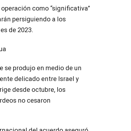
a operación como “significativa”
arán persiguiendo a los
ues de 2023.
gua
 se produjo en medio de un
nte delicado entre Israel y
ige desde octubre, los
rdeos no cesaron
ernacional del acuerdo aseguró