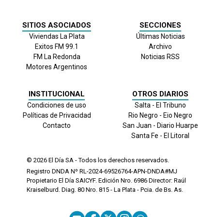
SITIOS ASOCIADOS
SECCIONES
Viviendas La Plata
Últimas Noticias
Exitos FM 99.1
Archivo
FM La Redonda
Noticias RSS
Motores Argentinos
INSTITUCIONAL
OTROS DIARIOS
Condiciones de uso
Salta - El Tribuno
Políticas de Privacidad
Rio Negro - Eio Negro
Contacto
San Juan - Diario Huarpe
Santa Fe - El Litoral
© 2026
El Día
SA - Todos los derechos reservados.
Registro DNDA Nº RL-2024-69526764-APN-DNDA#MJ
Propietario El Día SAICYF. Edición Nro.
6986
Director: Raúl
Kraiselburd. Diag. 80 Nro. 815 - La Plata - Pcia. de Bs. As.