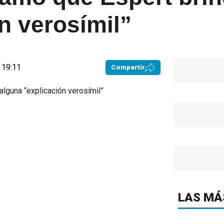
n verosímil”
 19:11
Compartir
LAS MÁ