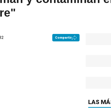
ire"
:32
Compartir
LAS MÁ