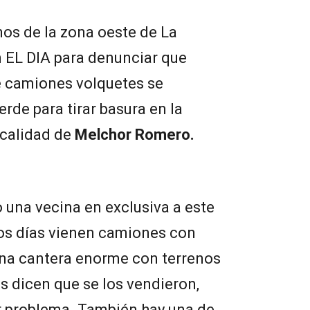
nos de la zona oeste de La
 EL DIA para denunciar que
e camiones volquetes se
rde para tirar basura en la
ocalidad de
Melchor Romero.
 una vecina en exclusiva a este
os días vienen camiones con
una cantera enorme con terrenos
os dicen que se los vendieron,
or problema. También hay una de