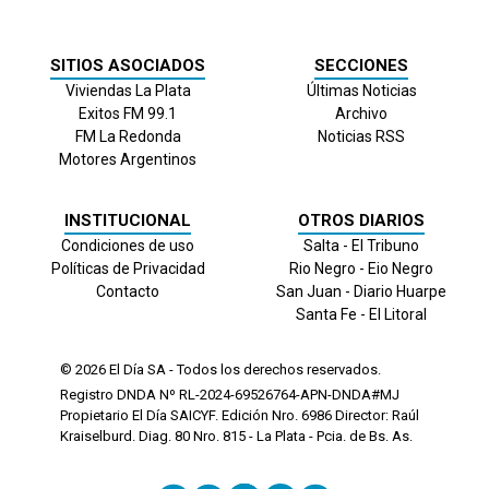
SITIOS ASOCIADOS
SECCIONES
Viviendas La Plata
Últimas Noticias
Exitos FM 99.1
Archivo
FM La Redonda
Noticias RSS
Motores Argentinos
INSTITUCIONAL
OTROS DIARIOS
Condiciones de uso
Salta - El Tribuno
Políticas de Privacidad
Rio Negro - Eio Negro
Contacto
San Juan - Diario Huarpe
Santa Fe - El Litoral
© 2026
El Día
SA - Todos los derechos reservados.
Registro DNDA Nº RL-2024-69526764-APN-DNDA#MJ
Propietario El Día SAICYF. Edición Nro.
6986
Director: Raúl
Kraiselburd. Diag. 80 Nro. 815 - La Plata - Pcia. de Bs. As.