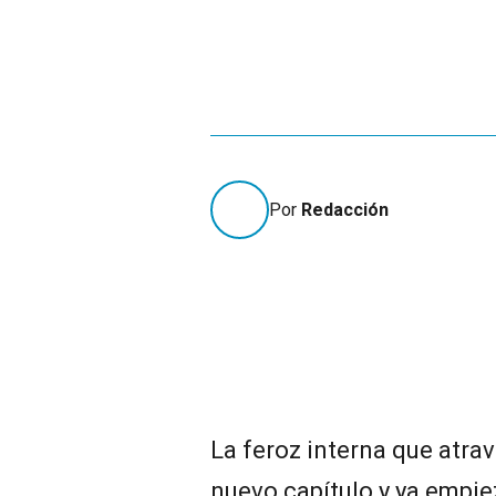
Por
Redacción
La feroz interna que atra
nuevo capítulo y ya empie