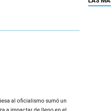
LAS MÁ
viesa al oficialismo sumó un
za a impactar de lleno en el