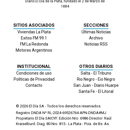
Diario El Día de la Plata, fundado el 2 de Marzo de
1884
SITIOS ASOCIADOS
SECCIONES
Viviendas La Plata
Últimas Noticias
Exitos FM 99.1
Archivo
FM La Redonda
Noticias RSS
Motores Argentinos
INSTITUCIONAL
OTROS DIARIOS
Condiciones de uso
Salta - El Tribuno
Políticas de Privacidad
Rio Negro - Eio Negro
Contacto
San Juan - Diario Huarpe
Santa Fe - El Litoral
© 2026
El Día
SA - Todos los derechos reservados.
Registro DNDA Nº RL-2024-69526764-APN-DNDA#MJ
Propietario El Día SAICYF. Edición Nro.
6986
Director: Raúl
Kraiselburd. Diag. 80 Nro. 815 - La Plata - Pcia. de Bs. As.