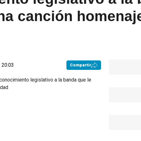
na canción homenaje
 20:03
Compartir