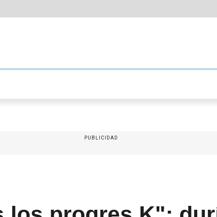
PUBLICIDAD
 los progres K": du