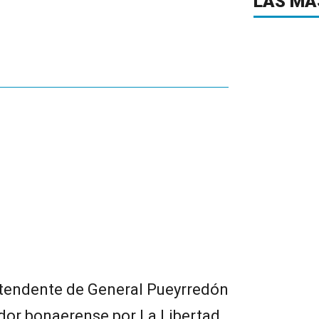
LAS MÁ
tendente de General Pueyrredón
dor bonaerense por La Libertad