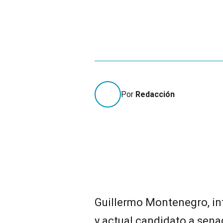
Por
Redacción
Guillermo Montenegro, in
y actual candidato a sena