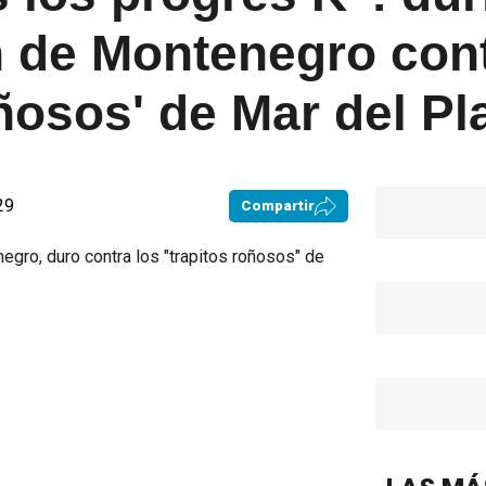
n de Montenegro cont
oñosos' de Mar del Pl
29
Compartir