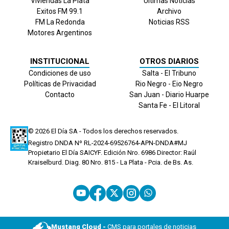
Viviendas La Plata
Últimas Noticias
Exitos FM 99.1
Archivo
FM La Redonda
Noticias RSS
Motores Argentinos
INSTITUCIONAL
OTROS DIARIOS
Condiciones de uso
Salta - El Tribuno
Políticas de Privacidad
Rio Negro - Eio Negro
Contacto
San Juan - Diario Huarpe
Santa Fe - El Litoral
© 2026
El Día
SA - Todos los derechos reservados.
Registro DNDA Nº RL-2024-69526764-APN-DNDA#MJ
Propietario El Día SAICYF. Edición Nro.
6986
Director: Raúl
Kraiselburd. Diag. 80 Nro. 815 - La Plata - Pcia. de Bs. As.
Mustang Cloud -
CMS para portales de noticias