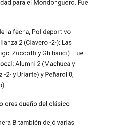
ridad para el Mondonguero. Fue
e la fecha, Polideportivo
ianza 2 (Clavero -2-); Las
igo, Zuccotti y Ghibaudi). Fue
local; Alumni 2 (Machuca y
 -2- y Uriarte) y Peñarol 0,
o).
colores dueño del clásico
mera B también dejó varias