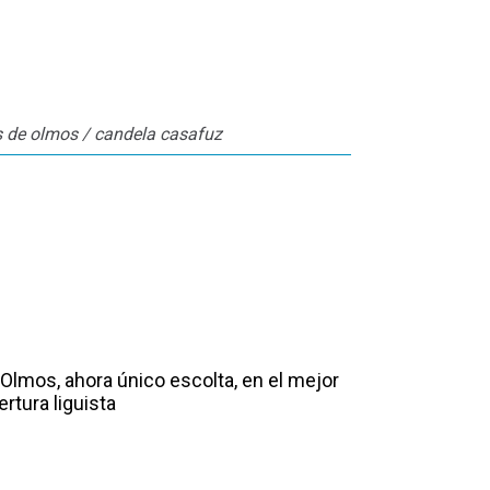
os de olmos / candela casafuz
discreta igualdad
Olmos, ahora único escolta, en el mejor
rtura liguista