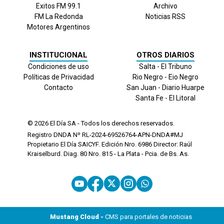
Exitos FM 99.1
Archivo
FM La Redonda
Noticias RSS
Motores Argentinos
INSTITUCIONAL
OTROS DIARIOS
Condiciones de uso
Salta - El Tribuno
Políticas de Privacidad
Rio Negro - Eio Negro
Contacto
San Juan - Diario Huarpe
Santa Fe - El Litoral
© 2026
El Día
SA - Todos los derechos reservados.
Registro DNDA Nº RL-2024-69526764-APN-DNDA#MJ
Propietario El Día SAICYF. Edición Nro.
6986
Director: Raúl
Kraiselburd. Diag. 80 Nro. 815 - La Plata - Pcia. de Bs. As.
Mustang Cloud -
CMS para portales de noticias