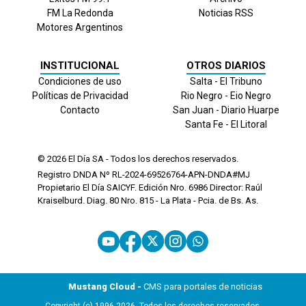
FM La Redonda
Noticias RSS
Motores Argentinos
INSTITUCIONAL
OTROS DIARIOS
Condiciones de uso
Salta - El Tribuno
Políticas de Privacidad
Rio Negro - Eio Negro
Contacto
San Juan - Diario Huarpe
Santa Fe - El Litoral
© 2026
El Día
SA - Todos los derechos reservados.
Registro DNDA Nº RL-2024-69526764-APN-DNDA#MJ
Propietario El Día SAICYF. Edición Nro.
6986
Director: Raúl
Kraiselburd. Diag. 80 Nro. 815 - La Plata - Pcia. de Bs. As.
Mustang Cloud -
CMS para portales de noticias
Copyright (c) 1996-2026. Todos los derechos reservados.