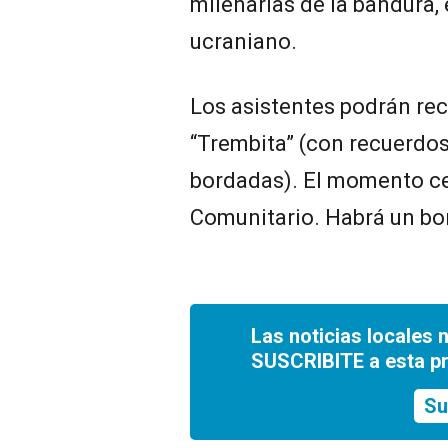
milenarias de la bandura,
ucraniano.
Los asistentes podrán reco
“Trembita” (con recuerdos
bordadas). El momento cen
Comunitario. Habrá un bo
Las noticias locales 
SUSCRIBITE a esta p
Su