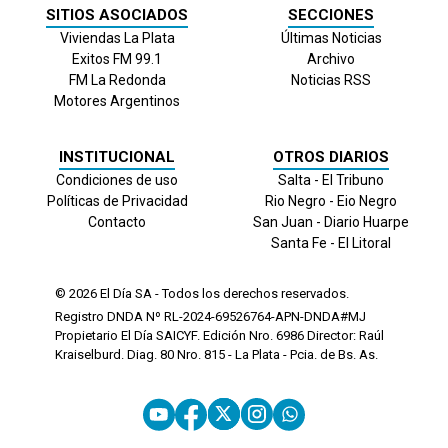
SITIOS ASOCIADOS
SECCIONES
Viviendas La Plata
Últimas Noticias
Exitos FM 99.1
Archivo
FM La Redonda
Noticias RSS
Motores Argentinos
INSTITUCIONAL
OTROS DIARIOS
Condiciones de uso
Salta - El Tribuno
Políticas de Privacidad
Rio Negro - Eio Negro
Contacto
San Juan - Diario Huarpe
Santa Fe - El Litoral
© 2026
El Día
SA - Todos los derechos reservados.
Registro DNDA Nº RL-2024-69526764-APN-DNDA#MJ
Propietario El Día SAICYF. Edición Nro.
6986
Director: Raúl
Kraiselburd. Diag. 80 Nro. 815 - La Plata - Pcia. de Bs. As.