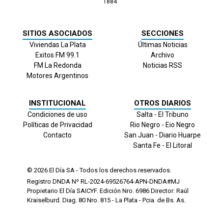
1884
SITIOS ASOCIADOS
SECCIONES
Viviendas La Plata
Últimas Noticias
Exitos FM 99.1
Archivo
FM La Redonda
Noticias RSS
Motores Argentinos
INSTITUCIONAL
OTROS DIARIOS
Condiciones de uso
Salta - El Tribuno
Políticas de Privacidad
Rio Negro - Eio Negro
Contacto
San Juan - Diario Huarpe
Santa Fe - El Litoral
© 2026
El Día
SA - Todos los derechos reservados.
Registro DNDA Nº RL-2024-69526764-APN-DNDA#MJ
Propietario El Día SAICYF. Edición Nro.
6986
Director: Raúl
Kraiselburd. Diag. 80 Nro. 815 - La Plata - Pcia. de Bs. As.