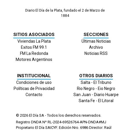
Diario El Día de la Plata, fundado el 2 de Marzo de
1884
SITIOS ASOCIADOS
SECCIONES
Viviendas La Plata
Últimas Noticias
Exitos FM 99.1
Archivo
FM La Redonda
Noticias RSS
Motores Argentinos
INSTITUCIONAL
OTROS DIARIOS
Condiciones de uso
Salta - El Tribuno
Políticas de Privacidad
Rio Negro - Eio Negro
Contacto
San Juan - Diario Huarpe
Santa Fe - El Litoral
© 2026
El Día
SA - Todos los derechos reservados.
Registro DNDA Nº RL-2024-69526764-APN-DNDA#MJ
Propietario El Día SAICYF. Edición Nro.
6986
Director: Raúl