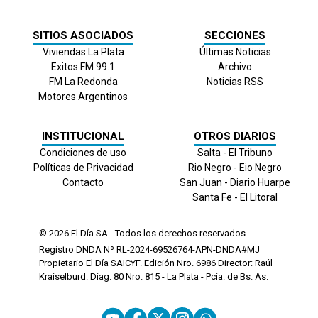
SITIOS ASOCIADOS
SECCIONES
Viviendas La Plata
Últimas Noticias
Exitos FM 99.1
Archivo
FM La Redonda
Noticias RSS
Motores Argentinos
INSTITUCIONAL
OTROS DIARIOS
Condiciones de uso
Salta - El Tribuno
Políticas de Privacidad
Rio Negro - Eio Negro
Contacto
San Juan - Diario Huarpe
Santa Fe - El Litoral
© 2026
El Día
SA - Todos los derechos reservados.
Registro DNDA Nº RL-2024-69526764-APN-DNDA#MJ
Propietario El Día SAICYF. Edición Nro.
6986
Director: Raúl
Kraiselburd. Diag. 80 Nro. 815 - La Plata - Pcia. de Bs. As.