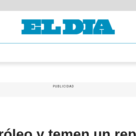
PUBLICIDAD
róleo y temen un re