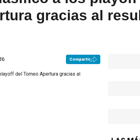
tura gracias al resu
:36
Compartir