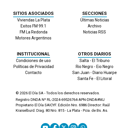
SITIOS ASOCIADOS
SECCIONES
Viviendas La Plata
Últimas Noticias
Exitos FM 99.1
Archivo
FM La Redonda
Noticias RSS
Motores Argentinos
INSTITUCIONAL
OTROS DIARIOS
Condiciones de uso
Salta - El Tribuno
Políticas de Privacidad
Rio Negro - Eio Negro
Contacto
San Juan - Diario Huarpe
Santa Fe - El Litoral
© 2026
El Día
SA - Todos los derechos reservados.
Registro DNDA Nº RL-2024-69526764-APN-DNDA#MJ
Propietario El Día SAICYF. Edición Nro.
6986
Director: Raúl
Kraiselburd. Diag. 80 Nro. 815 - La Plata - Pcia. de Bs. As.