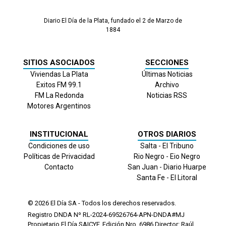
Diario El Día de la Plata, fundado el 2 de Marzo de
1884
SITIOS ASOCIADOS
SECCIONES
Viviendas La Plata
Últimas Noticias
Exitos FM 99.1
Archivo
FM La Redonda
Noticias RSS
Motores Argentinos
INSTITUCIONAL
OTROS DIARIOS
Condiciones de uso
Salta - El Tribuno
Políticas de Privacidad
Rio Negro - Eio Negro
Contacto
San Juan - Diario Huarpe
Santa Fe - El Litoral
© 2026
El Día
SA - Todos los derechos reservados.
Registro DNDA Nº RL-2024-69526764-APN-DNDA#MJ
Propietario El Día SAICYF. Edición Nro.
6986
Director: Raúl