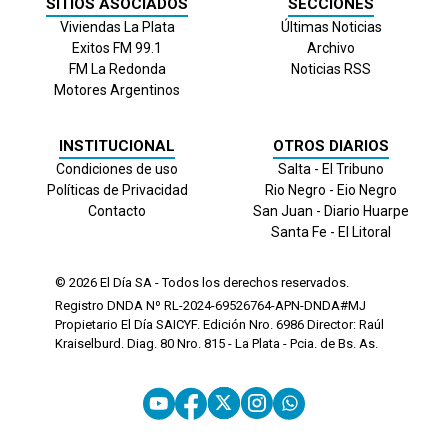
SITIOS ASOCIADOS
SECCIONES
Viviendas La Plata
Últimas Noticias
Exitos FM 99.1
Archivo
FM La Redonda
Noticias RSS
Motores Argentinos
INSTITUCIONAL
OTROS DIARIOS
Condiciones de uso
Salta - El Tribuno
Políticas de Privacidad
Rio Negro - Eio Negro
Contacto
San Juan - Diario Huarpe
Santa Fe - El Litoral
© 2026
El Día
SA - Todos los derechos reservados.
Registro DNDA Nº RL-2024-69526764-APN-DNDA#MJ
Propietario El Día SAICYF. Edición Nro.
6986
Director: Raúl
Kraiselburd. Diag. 80 Nro. 815 - La Plata - Pcia. de Bs. As.