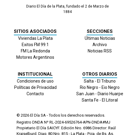
Diario El Día de la Plata, fundado el 2 de Marzo de
1884
SITIOS ASOCIADOS
SECCIONES
Viviendas La Plata
Últimas Noticias
Exitos FM 99.1
Archivo
FM La Redonda
Noticias RSS
Motores Argentinos
INSTITUCIONAL
OTROS DIARIOS
Condiciones de uso
Salta - El Tribuno
Políticas de Privacidad
Rio Negro - Eio Negro
Contacto
San Juan - Diario Huarpe
Santa Fe - El Litoral
© 2026
El Día
SA - Todos los derechos reservados.
Registro DNDA Nº RL-2024-69526764-APN-DNDA#MJ
Propietario El Día SAICYF. Edición Nro.
6986
Director: Raúl
Kraiselburd. Diag. 80 Nro. 815 - La Plata - Pcia. de Bs. As.