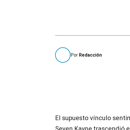
Por
Redacción
El supuesto vínculo senti
Seven Kayne trascendió el