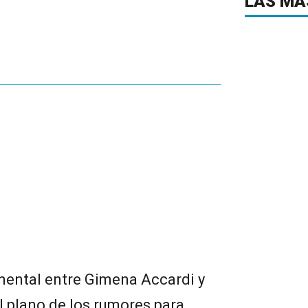
LAS MÁ
mental entre Gimena Accardi y
 plano de los rumores para